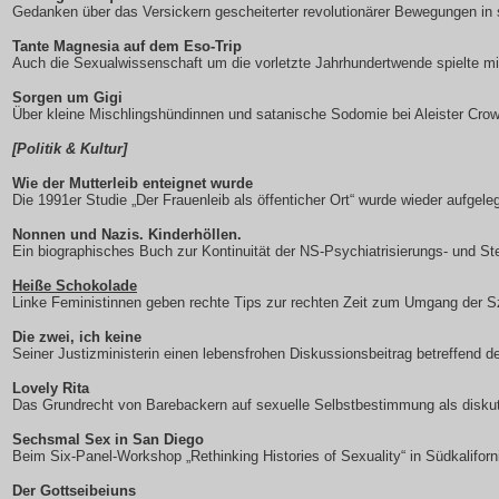
Gedanken über das Versickern gescheiterter revolutionärer Bewegungen in s
Tante Magnesia auf dem Eso-Trip
Auch die Sexualwissenschaft um die vorletzte Jahrhundertwende spielte m
Sorgen um Gigi
Über kleine Mischlingshündinnen und satanische Sodomie bei Aleister Cro
[Politik & Kultur]
Wie der Mutterleib enteignet wurde
Die 1991er Studie „Der Frauenleib als öffenticher Ort“ wurde wieder aufgeleg
Nonnen und Nazis. Kinderhöllen.
Ein biographisches Buch zur Kontinuität der NS-Psychiatrisierungs- und Ste
Heiße Schokolade
Linke Feministinnen geben rechte Tips zur rechten Zeit zum Umgang der S
Die zwei, ich keine
Seiner Justizministerin einen lebensfrohen Diskussionsbeitrag betreffend 
Lovely Rita
Das Grundrecht von Barebackern auf sexuelle Selbstbestimmung als diskut
Sechsmal Sex in San Diego
Beim Six-Panel-Workshop „Rethinking Histories of Sexuality“ in Südkaliforn
Der Gottseibeiuns