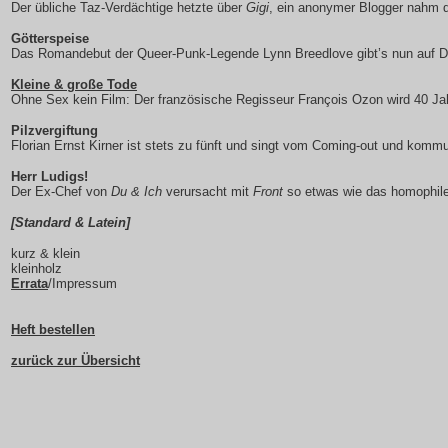
Der übliche Taz-Verdächtige hetzte über
Gigi
, ein anonymer Blogger nahm 
Götterspeise
Das Romandebut der Queer-Punk-Legende Lynn Breedlove gibt’s nun auf 
Kleine & große Tode
Ohne Sex kein Film: Der französische Regisseur François Ozon wird 40 Jah
Pilzvergiftung
Florian Ernst Kirner ist stets zu fünft und singt vom Coming-out und kommu
Herr Ludigs!
Der Ex-Chef von
Du & Ich
verursacht mit
Front
so etwas wie das homophile B
[Standard & Latein]
kurz & klein
kleinholz
Errata
/Impressum
Heft bestellen
zurück zur Übersicht