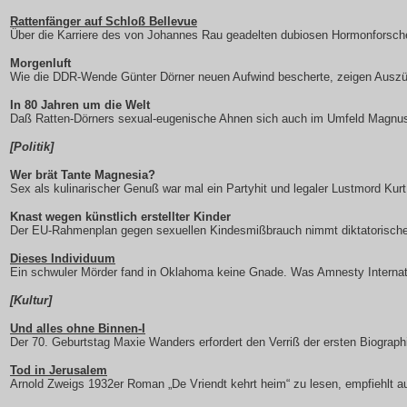
Rattenfänger auf Schloß Bellevue
Über die Karriere des von Johannes Rau geadelten dubiosen Hormonforsch
Morgenluft
Wie die DDR-Wende Günter Dörner neuen Aufwind bescherte, zeigen Auszü
In 80 Jahren um die Welt
Daß Ratten-Dörners sexual-eugenische Ahnen sich auch im Umfeld Magnus 
[Politik]
Wer brät Tante Magnesia?
Sex als kulinarischer Genuß war mal ein Partyhit und legaler Lustmord Kurt
Knast wegen künstlich erstellter Kinder
Der EU-Rahmenplan gegen sexuellen Kindesmißbrauch nimmt diktatorisch
Dieses Individuum
Ein schwuler Mörder fand in Oklahoma keine Gnade. Was Amnesty Internatio
[Kultur]
Und alles ohne Binnen-I
Der 70. Geburtstag Maxie Wanders erfordert den Verriß der ersten Biograp
Tod in Jerusalem
Arnold Zweigs 1932er Roman „De Vriendt kehrt heim“ zu lesen, empfiehlt 