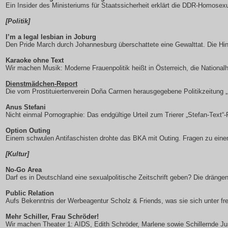
Ein Insider des Ministeriums für Staatssicherheit erklärt die DDR-Homosexu
[Politik]
I’m a legal lesbian in Joburg
Den Pride March durch Johannesburg überschattete eine Gewalttat. Die Hi
Karaoke ohne Text
Wir machen Musik: Moderne Frauenpolitik heißt in Österreich, die Nationa
Dienstmädchen-Report
Die vom Prostituiertenverein Doña Carmen herausgegebene Politikzeitung
Anus Stefani
Nicht einmal Pornographie: Das endgültige Urteil zum Trierer „Stefan-Text
Option Outing
Einem schwulen Antifaschisten drohte das BKA mit Outing. Fragen zu eine
[Kultur]
No-Go Area
Darf es in Deutschland eine sexualpolitische Zeitschrift geben? Die dränge
Public Relation
Aufs Bekenntnis der Werbeagentur Scholz & Friends, was sie sich unter frei
Mehr Schiller, Frau Schröder!
Wir machen Theater 1: AIDS, Edith Schröder, Marlene sowie Schillernde Jun