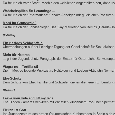
Da freut sich Vater Staat: Mach’s den weiblichen Angestellten nett, dann r
Wahrheitspillen für Lemminge ...
Da freut sich der Pharmariese: Schalte Anzeigen mit glücklichen Positiven
Mord im Grunewald?
Da freut sich der Fondsanleger: Das Gay Marketing von Berlins „Parade-
[Politik]
Ein riesiges Schlachtfeld
Überraschungen auf der Leipziger Tagung der Gesellschaft für Sexualwissen
Nicht für Heteros
... gilt der Jugendschutz-Paragraph, der Ersatz für Österreichs Schwulenpa
Viagra no – Tortilla si!
Die in Mexico lebende Publizistin, Politologin und Lesben-Aktivistin Norma
Ehe-Schutz
Dem Schutz von Ehe, Familie und Schwulen dienen die neuen Einberufun
[Kultur]
Leave your wife and lift my legs
The Hidden Cameras verwirren mit christlich klingendem Pop über Spermaf
Ficken ist Gott
Ins Jugendzentrum des ersten Ökumenischen Kirchentages in Berlin sich 