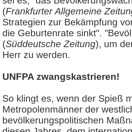
sei es, "das Bevölkerungswac
(
Frankfurter Allgemeine Zeitun
Strategien zur Bekämpfung vo
die Geburtenrate sinkt". "Bevöl
(
Süddeutsche Zeitung
), um de
Herr zu werden.
UNFPA zwangskastrieren!
So klingt es, wenn der Spieß 
Metropolenmänner der westlic
bevölkerungspolitischen Maßna
diesen Jahres, dem internation