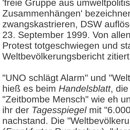
'freie Gruppe aus umweltpoliti
Zusammenhängen' bezeichnen,
zwangskastrieren, DSW auflöse
23. September 1999. Von alle
Protest totgeschwiegen und sta
Weltbevölkerungsbericht zitiert
"UNO schlägt Alarm" und "Wel
hieß es beim
Handelsblatt
, di
"Zeitbombe Mensch" wie eh und 
ihr der
Tagesspiegel
mit "6.00
nachstand. Die "Weltbevölkeru