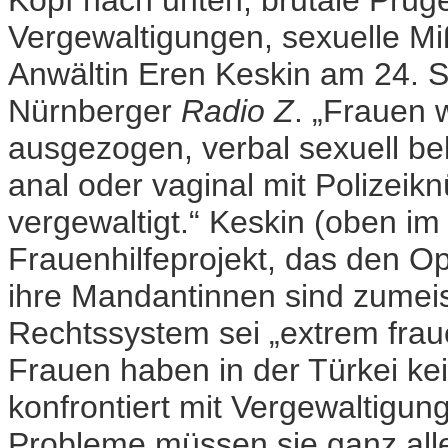
Kopf nach unten, brutale Prüg
Vergewaltigungen, sexuelle Mi
Anwältin Eren Keskin am 24. 
Nürnberger
Radio Z
. „Frauen
ausgezogen, verbal sexuell belä
anal oder vaginal mit Polizeik
vergewaltigt.“ Keskin (oben im 
Frauenhilfeprojekt, das den Op
ihre Mandantinnen sind zumeis
Rechtssystem sei „extrem fraue
Frauen haben in der Türkei ke
konfrontiert mit Vergewaltigun
Probleme müssen sie ganz alle