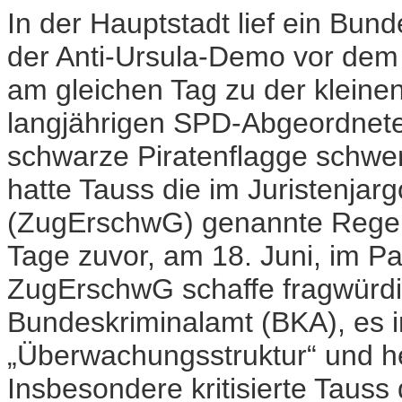
In der Hauptstadt lief ein Bun
der Anti-Ursula-Demo vor dem
am gleichen Tag zu der kleine
langjährigen SPD-Abgeordnete
schwarze Piratenflagge schw
hatte Tauss die im Juristenja
(ZugErschwG) genannte Regel
Tage zuvor, am 18. Juni, im P
ZugErschwG schaffe fragwürdi
Bundeskriminalamt (BKA), es 
„Überwachungsstruktur“ und he
Insbesondere kritisierte Tauss 