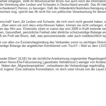
iheit entgegen, stellt ihr Mitverursacher Bruns nun auch noch die information
n die Vertretung aller Lesben und Schwulen in Deutschland anmaßt. Das ifb 
schiedenen!) Homos zu besorgen. Daß die Unbedenklichkeitsbescheinigung a
hers trug, spricht das ifb nicht frei von politischer Verantwortung für die
erschaft“ kann „für Lesben und Schwule, die sich noch nicht geoutet haben, e
d. „Aber wenn sie sich dazu entschlossen haben, können sie nicht verlangen, 
ben das Hirn aus. Einerseits zitiert er zuerst das erst 2009 in Kraft tretend
ben, Gesundheit, persönliche Freiheit oder ähnliche schutzwürdige Belange e
iß ein Profi wie Bruns, daß, was personenstands- oder auch melderechtlich lega
rei von allen zur Existenzbegründung des Verbandes sonst so wichtigen Disk
tzwürdige Belange der angeblichen Kernklientel vom Tisch? – Weil es dem LS
schwuler Eltern“ (ILSE) für die rechtliche Anerkennung sogenannter Regenbog
tarken Homo-Ehe-Fokussierung („geordnete Verhältnisse“) weniger von Kindesw
 Neben den „Migrantenprojekten“, verlautbaren die Verbandstage regelmäßig,
Jugend. Eine seltsame Konstellation, ist doch unter Ursula von der Leyen ka