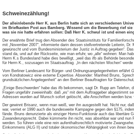
Schweinezählung!
Der alleinlebende Herr K. aus Berlin hatte sich an verschiedenen Univ
im Briefkasten Post aus Bamberg. Wissend um die Bewerbung rief sie i
was sie nie hatte erfahren sollen: Daß Herr K. schwul ist und einen e
Der erwähnte Brief trug den Absender des Staatsinstituts für Familienforsch
mit „November 2007“, informierte darin dessen stellvertretende Leiterin, D
gewünscht und vom Bundesministerium der Justiz in Auftrag gegeben“. Das i
stand da, und auf der Rückseite, wie man erfuhr, wo „alle“ wohnen: Man hab
Herrn K.s Bundesland habe dies bewilligt, „weil das ifb als Behörde besond
für Herrn K., sozusagen im Staatsauftrag. „In den nächsten Wochen“ werde H
Vom Berliner Landesamt für Bürger- und Ordnungsangelegenheiten erfährt
G
von Kondratowicz eine externe Expertise. Absender: Manfred Bruns, Spreche
grundsätzlichen Angelegenheit“ an den Berliner Beauftragten für Datenschutz
„Einige Beschwerden“ habe das ifb bekommen, sagt Dr. Rupp am Telefon, di
Fragen ungefähr zweieinhalb: daß „es“ mit dem Auftraggeber abgestimmt sei
Adressen wurden auf Wunsch sofort gelöscht, alle Anschriften werden bzw. w
Der gewinnt Brisanz, wenn man weiß, wer ihn ausgestellt hat. Nicht nur, da
war, verriet er 1990 auch die bundesweite Kampagne gegen den §175, indem 
fände. Bruns denunzierte als einziger Homo-Funktionär auch das libertär
Zuwanderungsrecht. Dabei kümmerte ihn nicht, was absehbar war und nun Rea
werden. So führen viele eine rein aufenthaltsrechtlich motivierte Zwangseh
Einkommens (ALG II) und totaler ökonomischer Abhängigkeit von ihnen bew