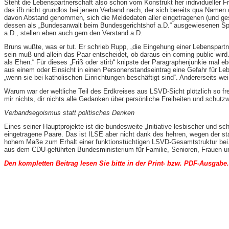
Steht die Lebenspartnerschaft also schon vom Konstrukt her individueller Fre
das ifb nicht grundlos bei jenem Verband nach, der sich bereits qua Name
davon Abstand genommen, sich die Meldedaten aller eingetragenen (und ge
dessen als „Bundesanwalt beim Bundesgerichtshof a.D.“ ausgewiesenen Sprec
a.D., stellen eben auch gern den Verstand a.D.
Bruns wußte, was er tut. Er schrieb Rupp, „die Eingehung einer Lebenspartn
sein muß und allein das Paar entscheidet, ob daraus ein coming public wir
als Ehen.“ Für dieses „Friß oder stirb“ knipste der Paragraphenjunkie mal e
aus einem oder Einsicht in einen Personenstandseintrag eine Gefahr für Le
„wenn sie bei katholischen Einrichtungen beschäftigt sind“. Andererseits we
Warum war der weltliche Teil des Erdkreises aus LSVD-Sicht plötzlich so f
mir nichts, dir nichts alle Gedanken über persönliche Freiheiten und schu
Verbandsegoismus statt politisches Denken
Eines seiner Hauptprojekte ist die bundesweite „Initiative lesbischer und 
eingetragene Paare. Das ist ILSE aber nicht dank des hehren, wegen der s
hohem Maße zum Erhalt einer funktionstüchtigen LSVD-Gesamtstruktur bei.
aus dem CDU-geführten Bundesministerium für Familie, Senioren, Frauen und 
Den kompletten Beitrag lesen Sie bitte in der Print- bzw. PDF-Ausgabe.