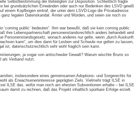
elle Selbstbestimmung der Beteiligten zur Disposition. Schließlich fragte
hätte bei grundsätzlichen Einwänden oder auch nur Bedenken des LSVD gewiß
uf einem Kopfbogen eintraf, der unter dem LSVD-Logo die Privatadresse
sen ganz legalen Datenskandal. Ämter und Würden, und seien sie noch so
in ‘coming public’ bedeuten“. Ihm war bewußt, daß sie kein coming public
daß ihre Lebenspartnerschaft personenstandsrechtlich anders behandelt wird
e neue Personenstandsgesetz, wonach anderes nur gelte, wenn „durch Auskunft
rwachsen kann“, um dies dann für Lesben und Schwule nur gelten zu lassen,
l ist, datenschutzrechtlich sehr wohl fraglich sein kann.
riminierungen, ja sogar von antischwuler Gewalt? Warum wischte Bruns so
VD
als Verband
nutzt.
enfamilien, insbesondere eines gemeinsamen Adoptions- und Sorgerechts für
ohl als Erwachseneninteresse geprägten Ziels. Vielmehr trägt ILSE in
 sei ILSE das, wofür man noch am ehesten Subventionen erhalte – bei ILSE
um damit zu rechnen, daß das Projekt inhaltlich spürbare Erfolge erzielt.