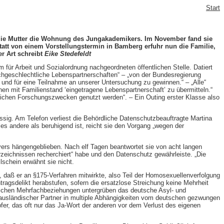
Start
gte die Mutter die Wohnung des Jungakademikers. Im November fand sie
tatt von einem Vorstellungstermin in Bamberg erfuhr nun die Familie,
er Art schreibt
Eike Stedefeldt
 für Arbeit und Sozialordnung nachgeordneten öffentlichen Stelle. Datiert
ichgeschlechtliche Lebenspartnerschaften“ – „von der Bundesregierung
und für eine Teilnahme an unserer Untersuchung zu gewinnen.“ – „Alle“
en mit Familienstand ‘eingetragene Lebenspartnerschaft’ zu übermitteln.“
ftlichen Forschungszwecken genutzt werden“. – Ein Outing erster Klasse also
sig. Am Telefon verliest die Behördliche Datenschutzbeauftragte Martina
s andere als beruhigend ist, reicht sie den Vorgang „wegen der
vers hängengeblieben. Nach elf Tagen beantwortet sie von acht langen
zeichnissen recherchiert“ habe und den Datenschutz gewährleiste. „Die
schein erwähnt sie nicht.
, daß er an §175-Verfahren mitwirkte, also Teil der Homosexuellenverfolgung
agsdelikt herabstufen, sofern die ersatzlose Streichung keine Mehrheit
lichen Mehrfachbeziehungen untergrüben das deutsche Asyl- und
r ausländischer Partner in multiple Abhängigkeiten vom deutschen gezwungen
pfer, das oft nur das Ja-Wort der anderen vor dem Verlust des eigenen