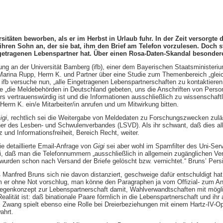
ersitäten beworben, als er im Herbst in Urlaub fuhr. In der Zeit versor
hren Sohn an, der sie bat, ihm den Brief am Telefon vorzulesen. Doch s
ingetragenen Lebenspartner hat. Über einen Rosa-Daten-Skandal besonder
ung an der Universität Bamberg (ifb), einer dem Bayerischen Staatsministerium
r. Marina Rupp, Herrn K. und Partner über eine Studie zum Themenbereich „gle
fb versuche nun, „alle Eingetragenen Lebenspartnerschaften zu kontaktieren 
e „die Meldebehörden in Deutschland gebeten, uns die Anschriften von Person
ers vertrauenswürdig ist und die Informationen ausschließlich zu wissenscha
errn K. ein/e Mitarbeiter/in anrufen und um Mitwirkung bitten.
igi
, rechtlich sei die Weitergabe von Meldedaten zu Forschungszwecken zuläs
r des Lesben- und Schwulenverbandes (LSVD). Als ihr schwant, daß dies alle
 und Informationsfreiheit, Bereich Recht, weiter.
e detaillierte Email-Anfrage von
Gigi
sei aber wohl im Spamfilter des Uni-Ser
, daß man die Telefonnummern „ausschließlich in allgemein zugänglichen Ver
urden schon nach Versand der Briefe gelöscht bzw. vernichtet.“ Bruns’ Persil
ß Manfred Bruns sich nie davon distanziert, geschweige dafür entschuldigt hat
er ohne Not vorschlug, man könne den Paragraphen ja vom Offizial- zum Antr
e Gegenkonzept zur Lebenspartnerschaft damit, Wahlverwandtschaften mit mög
lität ist: daß binationale Paare förmlich in die Lebenspartnerschaft und ih
e. Zwang spielt ebenso eine Rolle bei Dreierbeziehungen mit einem Hartz-IV-O
ahrt.