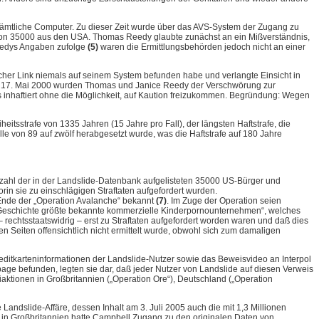
ämtliche Computer. Zu dieser Zeit wurde über das AVS-System der Zugang zu
avon 35000 aus den USA. Thomas Reedy glaubte zunächst an ein Mißverständnis,
eedys Angaben zufolge
(5)
waren die Ermittlungsbehörden jedoch nicht an einer
her Link niemals auf seinem System befunden habe und verlangte Einsicht in
 Am 17. Mai 2000 wurden Thomas und Janice Reedy der Verschwörung zur
 inhaftiert ohne die Möglichkeit, auf Kaution freizukommen. Begründung: Wegen
itsstrafe von 1335 Jahren (15 Jahre pro Fall), der längsten Haftstrafe, die
e von 89 auf zwölf herabgesetzt wurde, was die Haftstrafe auf 180 Jahre
zahl der in der Landslide-Datenbank aufgelisteten 35000 US-Bürger und
rin sie zu einschlägigen Straftaten aufgefordert wurden.
 Ende der „Operation Avalanche“ bekannt
(7)
. Im Zuge der Operation seien
-Geschichte größte bekannte kommerzielle Kinderpornounternehmen“, welches
rechtsstaatswidrig – erst zu Straftaten aufgefordert worden waren und daß dies
Seiten offensichtlich nicht ermittelt wurde, obwohl sich zum damaligen
ditkarteninformationen der Landslide-Nutzer sowie das Beweisvideo an Interpol
age befunden, legten sie dar, daß jeder Nutzer von Landslide auf diesen Verweis
iaktionen in Großbritannien („Operation Ore“), Deutschland („Operation
 Landslide-Affäre, dessen Inhalt am 3. Juli 2005 auch die mit 1,3 Millionen
re“ in Großbritannien hatte Campbell Zugang zu den originalen Daten von