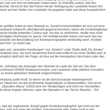
ser Link sich dort nie befunden haben kann. Er enthüllte zudem, daß den
nnte. Dennoch fuhr die Polizei mit der Verfolgung der Landslide-Nutzer fort.
rweis auf den Seiten von Landslide nie gegeben habe und diese hauptsächlich
größten Anteil an dem Skandal zu. Zunächst beschränkten sie sich auf reine
 Handwerk entspricht, pflichtgemäß gegenrecherchiert, wären die Unstimmigkeiten
ische Inhalte jedweder Couleur war. Um das zu verifizieren, mußte man nicht
rdächtigten überhaupt nur ganze 144 verfolgt worden waren und auch das nur,
 Landslide der Beschaffung von Kinderpornographie verdächtig seien. Anstelle
ild Porn“ zu sehen war.
von „sexuellen Handlungen“ von „Kindern“ unter Strafe stellt. Als „Kinder“
tände also, die nach deutschem Recht weit entfernt von einer Straftat sind. In
bezüglich stellt sich die Frage, ob dies auf die Inkompetenz des Autors oder den
ben, schrieben die Zeitungen den Skandal im Laufe der Zeit um. Die über
zerhand 250000 Kinderpornonutzer, und Landslide sollte plötzlich monatlich
rde zu einem geheimen Netzwerk umgeschrieben.
rmutung außer Kraft. So feiern sie die durchschaubar mediengerecht
Tatsachen um wie konfiszierte Gegenstände zu Beweismitteln. Das ist ein
„Operation Marcy“ (2003) wird von Verdächtigen und nicht von Verurteilten
llte diese Angabe stimmen, wäre die Operation in der Tat ein Skandal. – Ein
, daß der sogenannte „Kampf gegen Kinderpornographie“ gar nicht um der
en, daß sich einer der größten Justizskandale aller Zeiten nicht in den