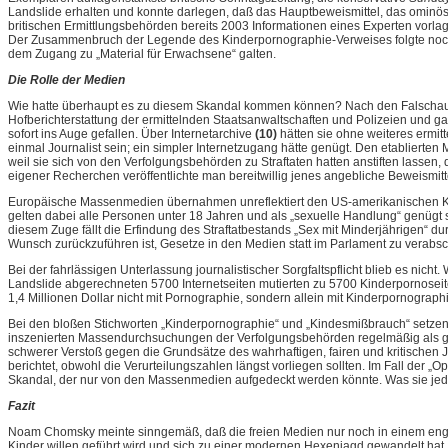
Landslide erhalten und konnte darlegen, daß das Hauptbeweismittel, das ominöse 
britischen Ermittlungsbehörden bereits 2003 Informationen eines Experten vorlag
Der Zusammenbruch der Legende des Kinderpornographie-Verweises folgte noch i
dem Zugang zu „Material für Erwachsene“ galten.
Die Rolle der Medien
Wie hatte überhaupt es zu diesem Skandal kommen können? Nach den Falschauss
Hofberichterstattung der ermittelnden Staatsanwaltschaften und Polizeien und g
sofort ins Auge gefallen. Über Internetarchive
(10)
hätten sie ohne weiteres ermit
einmal Journalist sein; ein simpler Internetzugang hätte genügt. Den etabliert
weil sie sich von den Verfolgungsbehörden zu Straftaten hatten anstiften lassen
eigener Recherchen veröffentlichte man bereitwillig jenes angebliche Beweismitt
Europäische Massenmedien übernahmen unreflektiert den US-amerikanischen Kind
gelten dabei alle Personen unter 18 Jahren und als „sexuelle Handlung“ genügt s
diesem Zuge fällt die Erfindung des Straftatbestands „Sex mit Minderjährigen“ 
Wunsch zurückzuführen ist, Gesetze in den Medien statt im Parlament zu verabs
Bei der fahrlässigen Unterlassung journalistischer Sorgfaltspflicht blieb es ni
Landslide abgerechneten 5700 Internetseiten mutierten zu 5700 Kinderpornosei
1,4 Millionen Dollar nicht mit Pornographie, sondern allein mit Kinderpornogr
Bei den bloßen Stichworten „Kinderpornographie“ und „Kindesmißbrauch“ setzen
inszenierten Massendurchsuchungen der Verfolgungsbehörden regelmäßig als ge
schwerer Verstoß gegen die Grundsätze des wahrhaftigen, fairen und kritischen 
berichtet, obwohl die Verurteilungszahlen längst vorliegen sollten. Im Fall der „
Skandal, der nur von den Massenmedien aufgedeckt werden könnte. Was sie jedoc
Fazit
Noam Chomsky meinte sinngemäß, daß die freien Medien nur noch in einem eng 
Kinder willen geführt wird und sich zu einer modernen Hexenjagd gewandelt hat, l