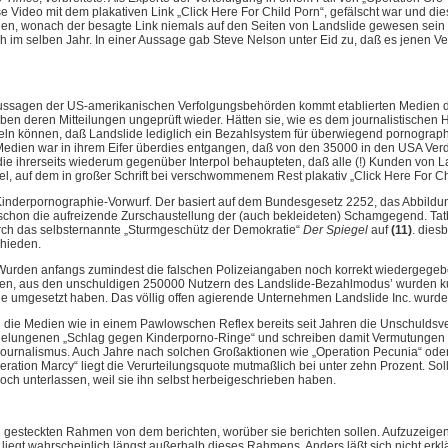
Video mit dem plakativen Link „Click Here For Child Porn“, gefälscht war und die
en, wonach der besagte Link niemals auf den Seiten von Landslide gewesen sein ko
m selben Jahr. In einer Aussage gab Steve Nelson unter Eid zu, daß es jenen Ve
agen der US-amerikanischen Verfolgungsbehörden kommt etablierten Medien der 
aben deren Mitteilungen ungeprüft wieder. Hätten sie, wie es dem journalistischen
teln können, daß Landslide lediglich ein Bezahlsystem für überwiegend pornograph
en Medien war in ihrem Eifer überdies entgangen, daß von den 35000 in den USA Ve
, die ihrerseits wiederum gegenüber Interpol behaupteten, daß alle (!) Kunden von
el, auf dem in großer Schrift bei verschwommenem Rest plakativ „Click Here For Ch
erpornographie-Vorwurf. Der basiert auf dem Bundesgesetz 2252, das Abbildungen 
chon die aufreizende Zurschaustellung der (auch bekleideten) Schamgegend. Tatbes
durch das selbsternannte „Sturmgeschütz der Demokratie“
Der Spiegel
auf
(11)
. dies
chieden.
cht. Wurden anfangs zumindest die falschen Polizeiangaben noch korrekt wiedergege
ten, aus den unschuldigen 250000 Nutzern des Landslide-Bezahlmodus’ wurden kur
aphie umgesetzt haben. Das völlig offen agierende Unternehmen Landslide Inc. wu
 die Medien wie in einem Pawlowschen Reflex bereits seit Jahren die Unschuldsve
lungenen „Schlag gegen Kinderporno-Ringe“ und schreiben damit Vermutungen zu 
Journalismus. Auch Jahre nach solchen Großaktionen wie „Operation Pecunia“ oder 
Operation Marcy“ liegt die Verurteilungsquote mutmaßlich bei unter zehn Prozent. So
h unterlassen, weil sie ihn selbst herbeigeschrieben haben.
gesteckten Rahmen von dem berichten, worüber sie berichten sollen. Aufzuzeigen
iegt wahrscheinlich längst außerhalb dieses Rahmens. Anders läßt sich nicht erklär