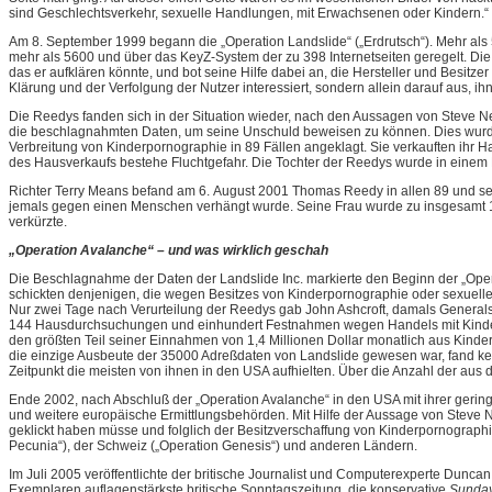
sind Geschlechtsverkehr, sexuelle Handlungen, mit Erwachsenen oder Kindern.“ 
Am 8. September 1999 begann die „Operation Landslide“ („Erdrutsch“). Mehr a
mehr als 5600 und über das KeyZ-System der zu 398 Internetseiten geregelt. D
das er aufklären könnte, und bot seine Hilfe dabei an, die Hersteller und Besit
Klärung und der Verfolgung der Nutzer interessiert, sondern allein darauf aus, ihn
Die Reedys fanden sich in der Situation wieder, nach den Aussagen von Steve 
die beschlagnahmten Daten, um seine Unschuld beweisen zu können. Dies wurde 
Verbreitung von Kinderpornographie in 89 Fällen angeklagt. Sie verkauften ihr
des Hausverkaufs bestehe Fluchtgefahr. Die Tochter der Reedys wurde in einem
Richter Terry Means befand am 6. August 2001 Thomas Reedy in allen 89 und seine 
jemals gegen einen Menschen verhängt wurde. Seine Frau wurde zu insgesamt 14 J
verkürzte.
„Operation Avalanche“ – und was wirklich geschah
Die Beschlagnahme der Daten der Landslide Inc. markierte den Beginn der „Ope
schickten denjenigen, die wegen Besitzes von Kinderpornographie oder sexuel
Nur zwei Tage nach Verurteilung der Reedys gab John Ashcroft, damals Generals
144 Hausdurchsuchungen und einhundert Festnahmen wegen Handels mit Kinderpo
den größten Teil seiner Einnahmen von 1,4 Millionen Dollar monatlich aus Kinde
die einzige Ausbeute der 35000 Adreßdaten von Landslide gewesen war, fand kei
Zeitpunkt die meisten von ihnen in den USA aufhielten. Über die Anzahl der aus de
Ende 2002, nach Abschluß der „Operation Avalanche“ in den USA mit ihrer gerin
und weitere europäische Ermittlungsbehörden. Mit Hilfe der Aussage von Steve N
geklickt haben müsse und folglich der Besitzverschaffung von Kinderpornographie
Pecunia“), der Schweiz („Operation Genesis“) und anderen Ländern.
Im Juli 2005 veröffentlichte der britische Journalist und Computerexperte Dunc
Exemplaren auflagenstärkste britische Sonntagszeitung, die konservative
Sunday