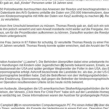
Er gab an, daß „Kinder“ Personen unter 18 Jahren sind.
ls 50 Polizeibeamte durchsuchten das Anwesen der Reedys und beschlagnahmten s
ie Datenbank des AVS-Systems umfaßte die Daten von 250.000 Internetnutzern, d
zer von Kinderpornographie mit Hilfe der Daten von KeyZ ausfindig zu machen
(4)
. R
 zu verurteilen.
Nelson ihre Unschuld beweisen zu müssen. Thomas Reedy gab an, daß sich ein solc
ihm jedoch verwehrt und sein Anwalt insistierte nicht weiter auf die Freigabe.
 Haus, um für die Prozeßkosten aufkommen zu können. Daraufhin wurden die Reedys
 Heim untergebracht.
Frau Janice in 87 Fällen für schuldig. Er verurteilte Thomas Reedy zu einer Freihe
ahren verurteilt. Thomas Reedy konnte später erreichen, daß die Anzahl der Fäll
ration Avalanche“ („Lawine“). Die Behörden überprüften dabei eine unbekannte An
ler Handlungen mit Kindern oder Jugendlichen
(6)
bereits bekannt waren, Emails, wo
taatsanwalt der USA und später geistiger Wegbereiter der Folter in den USA, das
rnographie erfolgt. Ashcroft bezeichnete die Landslide Inc. als das „in der US
rpornographie bestritten habe. Daß die Betroffenen von den Verfolgungsbehörden – 
ne Erwähnung. Ebensowenig, daß gegen die Betreiber der kinderpornographischen 
r Operation resultierenden Urteile ist bis heute nichts bekannt.
gen Ausbeute, übergaben die US-amerikanischen Strafverfolgungsbehörden die Kre
elson, der Verweis „Click Here For Child Porn“ habe sich auf der Landslide-Homep
 verdächtig sei. Diese Informationen waren der Auslöser für großangelegte Polize
an Campbell
(8)
im renommierten Computermagazin
PC Pro
einen Artikel
(9)
über die
 Times
, verbreitete. Als Experte der Verteidigung in einem Fall von „Operation O