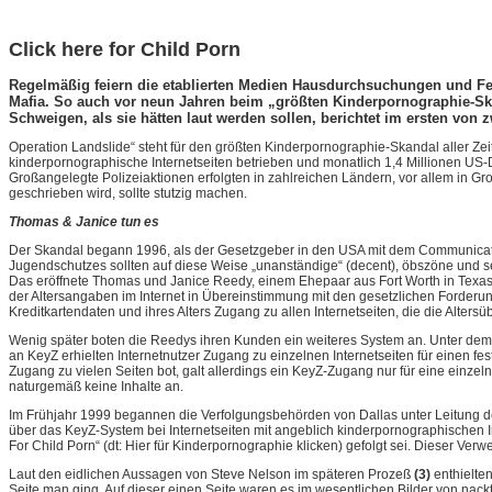
Click here for Child Porn
Regelmäßig feiern die etablierten Medien Hausdurchsuchungen und Fe
Mafia. So auch vor neun Jahren beim „größten Kinderpornographie-Ska
Schweigen, als sie hätten laut werden sollen, berichtet im ersten von z
Operation Landslide“ steht für den größten Kinderpornographie-Skandal aller Zei
kinderpornographische Internetseiten betrieben und monatlich 1,4 Millionen US-
Großangelegte Polizeiaktionen erfolgten in zahlreichen Ländern, vor allem in G
geschrieben wird, sollte stutzig machen.
Thomas & Janice tun es
Der Skandal begann 1996, als der Gesetzgeber in den USA mit dem Communicatio
Jugendschutzes sollten auf diese Weise „unanständige“ (decent), öbszöne und s
Das eröffnete Thomas und Janice Reedy, einem Ehepaar aus Fort Worth in Texas u
der Altersangaben im Internet in Übereinstimmung mit den gesetzlichen Forder
Kreditkartendaten und ihres Alters Zugang zu allen Internetseiten, die die Alt
Wenig später boten die Reedys ihren Kunden ein weiteres System an. Unter d
an KeyZ erhielten Internetnutzer Zugang zu einzelnen Internetseiten für einen
Zugang zu vielen Seiten bot, galt allerdings ein KeyZ-Zugang nur für eine einzel
naturgemäß keine Inhalte an.
Im Frühjahr 1999 begannen die Verfolgungsbehörden von Dallas unter Leitung des
über das KeyZ-System bei Internetseiten mit angeblich kinderpornographischen I
For Child Porn“ (dt: Hier für Kinderpornographie klicken) gefolgt sei. Dieser V
Laut den eidlichen Aussagen von Steve Nelson im späteren Prozeß
(3)
enthielte
Seite man ging. Auf dieser einen Seite waren es im wesentlichen Bilder von na