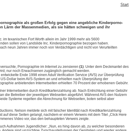
Start
ornographie als großen Erfolg gegen eine angebliche Kinderporno-
den Lärm der Massenmedien, als sie hätten schweigen und ihr
c. im texanischen Fort Worth allein im Jahr 1999 mehr als 5600
 Kunden sollen von Landslide Inc. Kinderpornographie bezogen haben.
 nach neun Jahren immer noch von Verdächtigen und nicht von Verurteilten
ersuchte, Pornographie im Internet zu zensieren
(1)
. Unter dem Deckmantel des
n wird, nur noch Erwachsenen zugänglich gemacht werden.
entwickelte Ende 1998 einen Adult Verification Service (AVS) zur Überprüfung
5 US-Dollar beim AVS-System an und erhielten nach Überprüfung der
nographie anbietenden Internetseiten erhielten 70 Prozent der erhobenen Gebühr.
ner Internetseiten durch Kreditkartenzahlung ab. Nach Entrichtung einer Gebühr
 an die Betreiber der jeweiligen Webseiten abgeführt. Während AVS den Nutzern
. Beide Systeme regelten die Abrechnung für Webseiten, boten selbst aber
tions. Nelson meldete sich mit falscher Identität nach Kreditkartenzahlung
t auf diese Seiten gelangt, nachdem er einem Verweis mit dem Titel „Click Here
hwommenes Video vor, das den behaupteten Verweis zeigte.
 auch Aufnahmen Jugendlicher: „Nun, es hing davon ab, zu welcher besonderen
n. Andere sind unzüchtige Zurschaustellungen der Genitalien und wieder andere