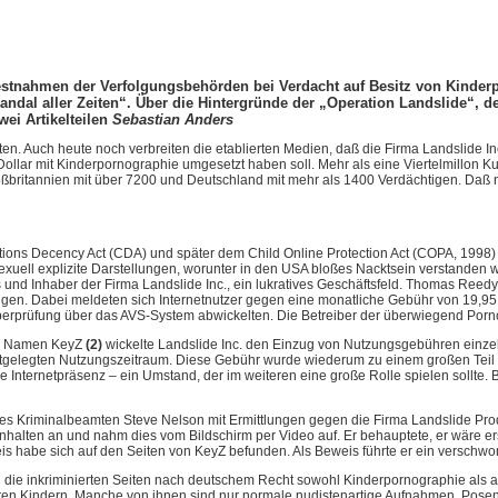
stnahmen der Verfolgungsbehörden bei Verdacht auf Besitz von Kinderp
ndal aller Zeiten“. Über die Hintergründe der „Operation Landslide“, 
wei Artikelteilen
Sebastian Anders
ten. Auch heute noch verbreiten die etablierten Medien, daß die Firma Landslide In
Dollar mit Kinderpornographie umgesetzt haben soll. Mehr als eine Viertelmillon
roßbritannien mit über 7200 und Deutschland mit mehr als 1400 Verdächtigen. Daß
ns Decency Act (CDA) und später dem Child Online Protection Act (COPA, 1998) v
exuell explizite Darstellungen, worunter in den USA bloßes Nacktsein verstande
nd Inhaber der Firma Landslide Inc., ein lukratives Geschäftsfeld. Thomas Reedy 
ungen. Dabei meldeten sich Internetnutzer gegen eine monatliche Gebühr von 19,9
ersüberprüfung über das AVS-System abwickelten. Die Betreiber der überwiegend Por
em Namen KeyZ
(2)
wickelte Landslide Inc. den Einzug von Nutzungsgebühren einzel
 festgelegten Nutzungszeitraum. Diese Gebühr wurde wiederum zu einem großen Teil
ne Internetpräsenz – ein Umstand, der im weiteren eine große Rolle spielen sollte
 Kriminalbeamten Steve Nelson mit Ermittlungen gegen die Firma Landslide Produc
nhalten an und nahm dies vom Bildschirm per Video auf. Er behauptete, er wäre ers
erweis habe sich auf den Seiten von KeyZ befunden. Als Beweis führte er ein versc
n die inkriminierten Seiten nach deutschem Recht sowohl Kinderpornographie als
ckten Kindern. Manche von ihnen sind nur normale nudistenartige Aufnahmen, Pose