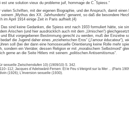
ui est une solution vieux du probleme juif, hommage de C. Spiess.“
vielen Schriften, mit der eigenen Biographie, und der Anspruch, damit einen 
 mit seinem „Mythus des XX. Jahrhunderts“ genannt, so daß die besondere Her
 im April 1914 einige Zeit in Paris aufhielt.(4)
Das sind keine Gedanken, die Spiess erst nach 1933 formuliert hätte, sie sin
 dem Arischen (und hier ausdrücklich auch mit dem „Urnischen“) gleichgesetz
e und Blut vorgegebenen Bestimmung gerecht zu werden, muß der Einzelne so 
bedarf die Jugend daher eines „erzieherischen Eros“ („l’amour éducateur“), w
führen soll (bei der dann eine homosexuelle Orientierung keine Rolle mehr sp
 sondern ein Verräter, dessen Religion er mit „moralischem Selbstmord“ gleichs
sich gerne an die Seite Hitlers mit seinem „politischen Antisemitismus“.
ür sexuelle Zwischenstufen 10) (1909/10) S. 342.
110–112; Jacques d’Adelswärd-Fersen: Et le Feu s’éteignit sur la Mer ... (Paris 1
vin (1926); L’Inversion sexuelle (1930).