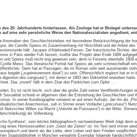
des 20. Jahrhunderts hinterlassen. Als Zoologe hat er Blutegel untersuc
 auf eine sehr persönliche Weise den Nationalsozialisten angedient, en
Die Anomalien des Geschlechtstriebes mit besonderer Berücksichtigung der ho
ge Spur, die Camille Spiess im Zusammenhang mit Hirschfeld und der Arbeit de
ussionsrunde hält: Jacques d’Adelswärd-Fersen. Der französische Dichter, d
mos in Paris wieder Fuß fassen, mußte das Projekt aber Ende 1909 aufgegeben
n und Spiess muß recht eng gewesen sein, denn in Fersens ebenfalls 1909 ers
Cyrille Miess. Das literarische Porträt hat Spiess als sehr schmeichelhaft emp
öffentlichte. Darin hat er Passagen, die im Roman sehr weit auseinander steh
aus begabt („supérieurement doué“) zu sein. Offensichtlich ergänzt hat er in
 digestion des sangsues“), mit denen er 1903 den Doktortitel erworben hatte.
chnet. Das „inverti“ fällt in dem Zitat drei Pünktchen zum Opfer ...
en. Es ist nicht leicht, sich über die große Zahl seiner Veröffentlichungen 
reich Sexualität schrieb er allgemein über die Entstehung der Geschlechter 
smus. In seiner Autobiographie verweist er auf einen Aufsatz, der ihn als „Phi
ualistischen Anarchismus, sah in Stirner einen Vorläufer („précurseur“) Nietz
it Nietzsches Willen zur Macht („Volonté de Puissance“) in der Mitte, Stirner
stbeschränkung) als Vollendung.
ho-Synthese“, sein letztes bibliographisch nachweisbares Werk trägt denn au
ag eines Homosexuellen zum „Geist der Zeiten“ ist. Im Text wird immer wieder A
s europäisch und damit als der Liebe, dem Leben und dem Frieden verpflichtet
rischen Staatsbibliothek in München verwahrte Exemplar folgende handschriftli