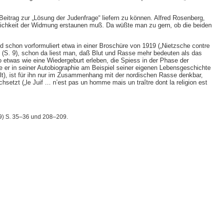
Beitrag zur „Lösung der Judenfrage“ liefern zu können. Alfred Rosenberg,
zlichkeit der Widmung erstaunen muß. Da wüßte man zu gern, ob die beiden
d schon vorformuliert etwa in einer Broschüre von 1919 („Nietzsche contre
t (S. 9), schon da liest man, daß Blut und Rasse mehr bedeuten als das
etwas wie eine Wiedergeburt erleben, die Spiess in der Phase der
ie er in seiner Autobiographie am Beispiel seiner eigenen Lebensgeschichte
ielt), ist für ihn nur im Zusammenhang mit der nordischen Rasse denkbar,
etzt („le Juif ... n’est pas un homme mais un traître dont la religion est
909) S. 35–36 und 208–209.