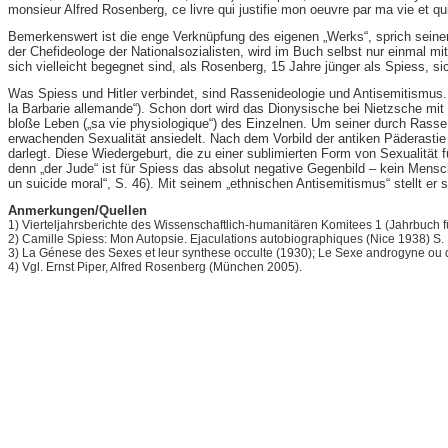
monsieur Alfred Rosenberg, ce livre qui justifie mon oeuvre par ma vie et q
Bemerkenswert ist die enge Verknüpfung des eigenen „Werks“, sprich seiner 
der Chefideologe der Nationalsozialisten, wird im Buch selbst nur einmal
sich vielleicht begegnet sind, als Rosenberg, 15 Jahre jünger als Spiess, sich
Was Spiess und Hitler verbindet, sind Rassenideologie und Antisemitismus. 
la Barbarie allemande“). Schon dort wird das Dionysische bei Nietzsche mit
bloße Leben („sa vie physiologique“) des Einzelnen. Um seiner durch Rass
erwachenden Sexualität ansiedelt. Nach dem Vorbild der antiken Päderastie 
darlegt. Diese Wiedergeburt, die zu einer sublimierten Form von Sexualität 
denn „der Jude“ ist für Spiess das absolut negative Gegenbild – kein Mensch,
un suicide moral“, S. 46). Mit seinem „ethnischen Antisemitismus“ stellt er 
Anmerkungen/Quellen
1) Vierteljahrsberichte des Wissenschaftlich-humanitären Komitees 1 (Jahrbuch f
2) Camille Spiess: Mon Autopsie. Ejaculations autobiographiques (Nice 1938) S. 
3) La Génese des Sexes et leur synthese occulte (1930); Le Sexe androgyne ou di
4) Vgl. Ernst Piper, Alfred Rosenberg (München 2005).