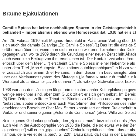
Braune Ejakulationen
Camille Spiess hat keine nachhaltigen Spuren in der Geistesgeschichte 
behandelt – Imperialismus ebenso wie Homosexualität. 1938 hat er sich
Am 26. Februar 1910 hielt Magnus Hirschfeld in Paris einen Vortrag über „
sich auch der damals 32jährige „Dr. Camille Spiess“.(1) Das ist die einzi
erfährt man über ihn, wenn man sich an einen weiteren Teilnehmer der Disk
gegangen war, wollte 1909 durch die Gründung einer neuen Zeitschrift Akade
auch wenn kein Beitrag von ihm erschienen ist. Der Kontakt zwischen Ferse
erlosch über dem Meer ...“) erscheint Camille Spiess in einer Nebenrolle als 
unter dem Titel „Mon Autopsie. Ejaculations autobiographiques“ in Nizza ver
er zusätzlich aus einem Brief Fersens, in dem dieser ihm bescheinigte, über
über das Verdauungssystem des Blutegels („le fameux auteur du traité sur la
Wortspiel als amüsanter „averti et inverti“, als witziger Schwuler also, bezei
1938 war aus dem Zoologen längst ein selbsternannter Kulturphilosoph geword
wenige erreichbar sind, aber zum Glück zitiert er sich gern selbst. Im Be
(3) Dem Zeitgeist zollte er Tribut mit Studien zu Gobineau und zum Imperiali
Nietzsche, später entdeckte er auch Max Stirner, den Philosophen des individ
erschienenen Broschüre über Max Stirner konstruiert er einen Dreierschritt m
Vorläufer und seiner eigenen „Volonté de Continence“ (etwa: Wille zur Selb
Sein eigenes Gedankengebäude, den „Spiessismus“, bezeichnet er als „Psyc
auch viel in der Autobiographie von 1938 die Rede, die so etwas wie der Beitr
gigantesque“) will er ein „gigantisches“ Gedankengebäude liefern, das er al
l’amour, de la vie et de la paix“, S. 220). Dazu paßt, daß das in der Baye