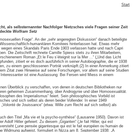
Start
ht, als selbsternannter Nachfolger Nietzsches viele Fragen seiner Zeit
tdeckte
Wolfram Setz
mosexuellen Frage“. An der „sehr angeregten Diskussion“ danach beteiligte
s Wissenschaftlich-humanitären Komitees hinterlassen hat. Etwas mehr
er wegen eines Skandals Paris Ende 1903 verlassen hatte und nach Capri
. Die Zeitschrift rechnete Camille Spiess stets zu ihren Mitarbeitern,
chienenem Roman „Et le Feu s’éteignit sur la Mer ...“ („Und das Licht
funden, zitiert er es doch ausführlich in seiner Autobiographie, die er 1938
en, zu einem geschlossenen Porträt verknüpft.(2) In einer Anmerkung zitiert
 dem Zitat zwei Hinweise auf seine Forschungen, vor allem auf seine Studien
 Interessanter ist eine Auslassung: Bei Fersen wird Miess in einem
einen Überblick zu verschaffen, von denen in deutschen Bibliotheken nur
und ihren geheimen Zusammenhang, über Androgynie und über Homosexualität.
losophen des Imperialismus“ feiert. Sein philosophisches Vorbild ist
sches und sich selbst als deren beider Vollender. In einer 1949
s „Volonté de Jouissance“ (etwa: Wille zum Recht auf sich selbst) als
ch den Titel „Ma vie et la psycho-synthèse“ (Lausanne 1950). Davon ist
dolf Hitler gefeiert: Zu diesem „Giganten“ („le fait Hitler, qui est
 versteht („une pensée gigantesque qui est le fait européen ou humain de
che Widmung aufweist, formuliert in Nizza am 8. September 1938: „A